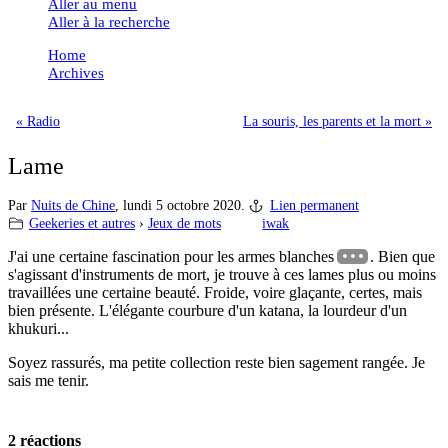
Aller au menu
Aller à la recherche
Home
Archives
« Radio
La souris, les parents et la mort »
Lame
Par
Nuits de Chine
,
lundi 5 octobre 2020.
Lien permanent
Geekeries et autres
›
Jeux de mots
iwak
J'ai une certaine fascination pour les armes blanches
. Bien que
s'agissant d'instruments de mort, je trouve à ces lames plus ou moins
travaillées une certaine beauté. Froide, voire glaçante, certes, mais
bien présente. L'élégante courbure d'un katana, la lourdeur d'un
khukuri...
Soyez rassurés, ma petite collection reste bien sagement rangée. Je
sais me tenir.
2 réactions