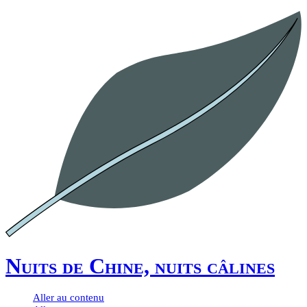
Nuits de Chine, nuits câlines
Aller au contenu