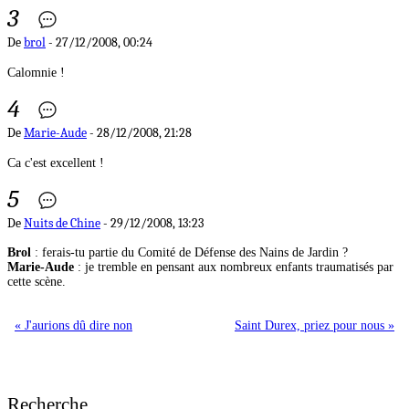
3
De
brol
- 27/12/2008, 00:24
Calomnie !
4
De
Marie-Aude
- 28/12/2008, 21:28
Ca c'est excellent !
5
De
Nuits de Chine
- 29/12/2008, 13:23
Brol
: ferais-tu partie du Comité de Défense des Nains de Jardin ?
Marie-Aude
: je tremble en pensant aux nombreux enfants traumatisés par
cette scène.
« J'aurions dû dire non
Saint Durex, priez pour nous »
Recherche