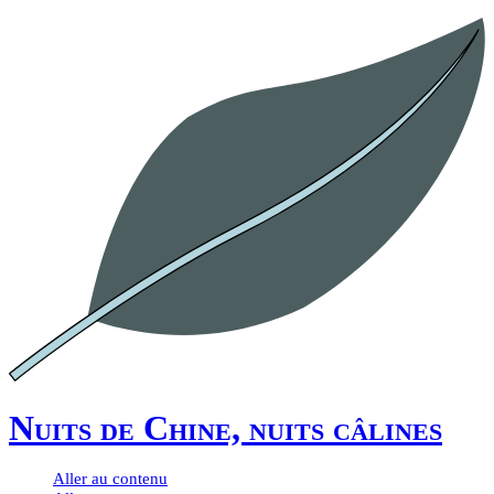
Nuits de Chine, nuits câlines
Aller au contenu