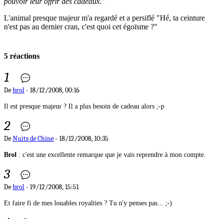
pouvoir leur offrir des cadeaux.
"
L'animal presque majeur m'a regardé et a persiflé "Hé, ta ceinture
n'est pas au dernier cran, c'est quoi cet égoïsme ?"
5 réactions
1
De
brol
- 18/12/2008, 00:16
Il est presque majeur ? Il a plus besoin de cadeau alors ;-p
2
De
Nuits de Chine
- 18/12/2008, 10:35
Brol
: c'est une excellente remarque que je vais reprendre à mon compte.
3
De
brol
- 19/12/2008, 15:51
Et faire fi de mes louables royalties ? Tu n'y penses pas... ;-)