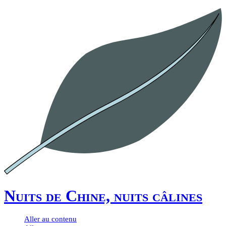
Nuits de Chine, nuits câlines
Aller au contenu