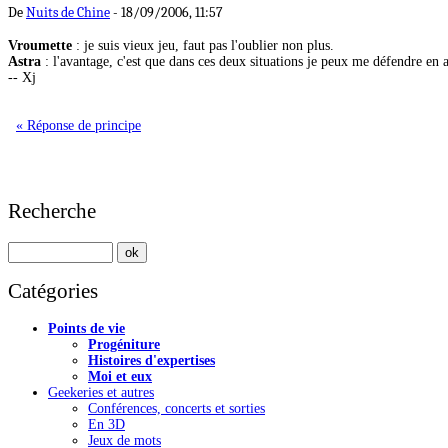
De
Nuits de Chine
- 18/09/2006, 11:57
Vroumette
: je suis vieux jeu, faut pas l'oublier non plus.
Astra
: l'avantage, c'est que dans ces deux situations je peux me défendre en ac
-- Xj
« Réponse de principe
Recherche
Catégories
Points de vie
Progéniture
Histoires d'expertises
Moi et eux
Geekeries et autres
Conférences, concerts et sorties
En 3D
Jeux de mots