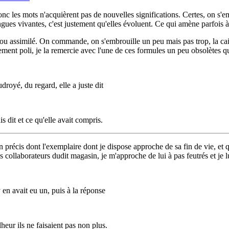
onc les mots n'acquièrent pas de nouvelles significations. Certes, on s'
angues vivantes, c'est justement qu'elles évoluent. Ce qui amène parfois 
d ou assimilé. On commande, on s'embrouille un peu mais pas trop, la cai
ement poli, je la remercie avec l'une de ces formules un peu obsolètes qu
droyé, du regard, elle a juste dit
s dit et ce qu'elle avait compris.
 précis dont l'exemplaire dont je dispose approche de sa fin de vie, et q
es collaborateurs dudit magasin, je m'approche de lui à pas feutrés et j
 en avait eu un, puis à la réponse
eur ils ne faisaient pas non plus.