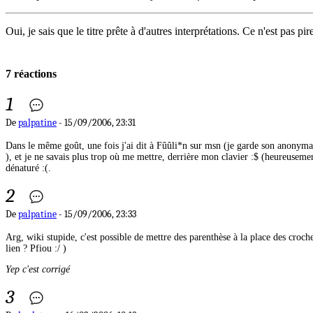
Oui, je sais que le titre prête à d'autres interprétations. Ce n'est pas pi
7 réactions
1
De
palpatine
- 15/09/2006, 23:31
Dans le même goût, une fois j'ai dit à Fûûli*n sur msn (je garde son anonymat
), et je ne savais plus trop où me mettre, derrière mon clavier :$ (heureuseme
dénaturé :(.
2
De
palpatine
- 15/09/2006, 23:33
Arg, wiki stupide, c'est possible de mettre des parenthèse à la place des croc
lien ? Pfiou :/ )
Yep c'est corrigé
3