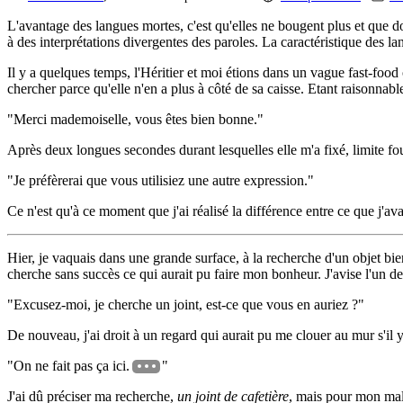
L'avantage des langues mortes, c'est qu'elles ne bougent plus et que d
à des interprétations divergentes des paroles. La caractéristique des l
Il y a quelques temps, l'Héritier et moi étions dans un vague fast-foo
chercher parce qu'elle n'en a plus à côté de sa caisse. Etant raisonnabl
"Merci mademoiselle, vous êtes bien bonne."
Après deux longues secondes durant lesquelles elle m'a fixé, limite fou
"Je préfèrerai que vous utilisiez une autre expression."
Ce n'est qu'à ce moment que j'ai réalisé la différence entre ce que j'avai
Hier, je vaquais dans une grande surface, à la recherche d'un objet bien
cherche sans succès ce qui aurait pu faire mon bonheur. J'avise l'un d
"Excusez-moi, je cherche un joint, est-ce que vous en auriez ?"
De nouveau, j'ai droit à un regard qui aurait pu me clouer au mur s'il y
"On ne fait pas ça ici.
"
J'ai dû préciser ma recherche,
un joint de cafetière
, mais pour mon malh