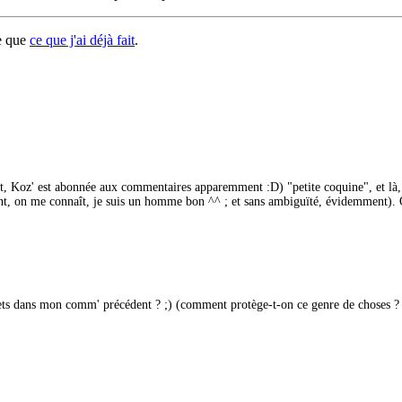
re que
ce que j'ai déjà fait
.
, Koz' est abonnée aux commentaires apparemment :D) "petite coquine", et là, j'a
nt, on me connaît, je suis un homme bon ^^ ; et sans ambiguïté, évidemment). On
hets dans mon comm' précédent ? ;) (comment protège-t-on ce genre de choses ? E