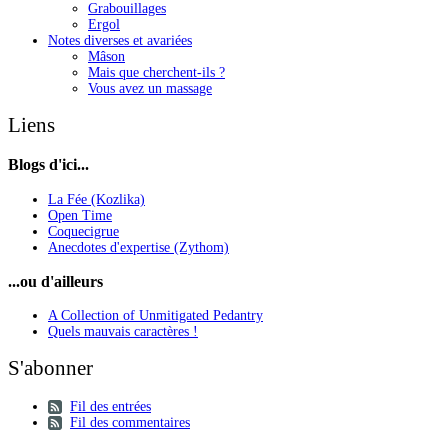
Grabouillages
Ergol
Notes diverses et avariées
Mâson
Mais que cherchent-ils ?
Vous avez un massage
Liens
Blogs d'ici...
La Fée (Kozlika)
Open Time
Coquecigrue
Anecdotes d'expertise (Zythom)
...ou d'ailleurs
A Collection of Unmitigated Pedantry
Quels mauvais caractères !
S'abonner
Fil des entrées
Fil des commentaires