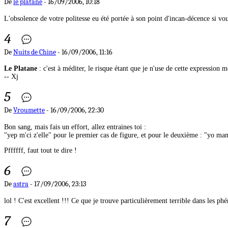
De
le platane
- 16/09/2006, 10:18
L'obsolence de votre politesse eu été portée à son point d'incan-décence si vou
4
De
Nuits de Chine
- 16/09/2006, 11:16
Le Platane
: c'est à méditer, le risque étant que je n'use de cette expression m
-- Xj
5
De
Vroumette
- 16/09/2006, 22:30
Bon sang, mais fais un effort, allez entraines toi :
"yep m'ci z'elle" pour le premier cas de figure, et pour le deuxième : "yo man, 
Pffffff, faut tout te dire !
6
De
astra
- 17/09/2006, 23:13
lol ! C'est excellent !!! Ce que je trouve particulièrement terrible dans les ph
7