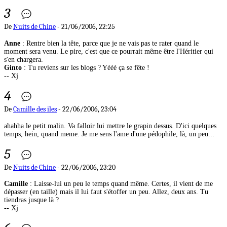
3
De
Nuits de Chine
- 21/06/2006, 22:25
Anne
: Rentre bien la tête, parce que je ne vais pas te rater quand le
moment sera venu. Le pire, c'est que ce pourrait même être l'Héritier qui
s'en chargera.
Ginto
: Tu reviens sur les blogs ? Yééé ça se fête !
-- Xj
4
De
Camille des iles
- 22/06/2006, 23:04
ahahha le petit malin. Va falloir lui mettre le grapin dessus. D'ici quelques
temps, hein, quand meme. Je me sens l'ame d'une pédophile, là, un peu...
5
De
Nuits de Chine
- 22/06/2006, 23:20
Camille
: Laisse-lui un peu le temps quand même. Certes, il vient de me
dépasser (en taille) mais il lui faut s'étoffer un peu. Allez, deux ans. Tu
tiendras jusque là ?
-- Xj