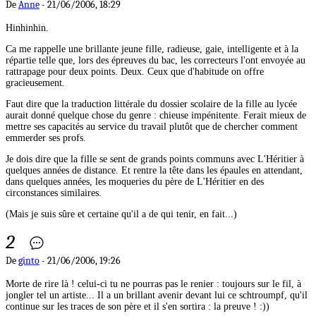
De
Anne
- 21/06/2006, 18:29
Hinhinhin.
Ca me rappelle une brillante jeune fille, radieuse, gaie, intelligente et à la
répartie telle que, lors des épreuves du bac, les correcteurs l'ont envoyée au
rattrapage pour deux points. Deux. Ceux que d'habitude on offre
gracieusement.
Faut dire que la traduction littérale du dossier scolaire de la fille au lycée
aurait donné quelque chose du genre : chieuse impénitente. Ferait mieux de
mettre ses capacités au service du travail plutôt que de chercher comment
emmerder ses profs.
Je dois dire que la fille se sent de grands points communs avec L'Héritier à
quelques années de distance. Et rentre la tête dans les épaules en attendant,
dans quelques années, les moqueries du père de L'Héritier en des
circonstances similaires.
(Mais je suis sûre et certaine qu'il a de qui tenir, en fait...)
2
De
ginto
- 21/06/2006, 19:26
Morte de rire là ! celui-ci tu ne pourras pas le renier : toujours sur le fil, à
jongler tel un artiste... Il a un brillant avenir devant lui ce schtroumpf, qu'il
continue sur les traces de son père et il s'en sortira : la preuve ! :))