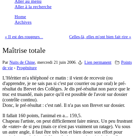
Aller au menu
Aller à la recherche
Home
Archives
« Il est des rougeurs...
Celles-là, elles m'ont bien fait rire »
Maîtrise totale
Par
Nuits de Chine
,
mercredi 21 juin 2006.
Lien permanent
Points
de vie
›
Progéniture
L'Héritier m'a téléphoné ce matin : il vient de recevoir (ou
d'apprendre, je ne sais pas si c'est par courrier ou par oral) le pré-
résultat du Brevet des Collèges. Je dis pré-résultat non parce que le
truc est truandé, mais parce qu'il est possible de l'avoir sur dossier
(contrôle continu).
Donc, le pré-résultat : c'est raté. Il n'a pas son Brevet sur dossier.
Il fallait 160 points, l'animal en a... 159,5.
Chapeau l'artiste, on peut difficilement faire mieux. Un peu frustrant
de
rater
de si peu (mais ce n'est pas vraiment un ratage). Vu sous
un autre angle, il faut être très bon et bien doser son effort pour