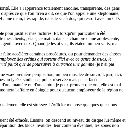
ajorité. Elle a l'apparence totalement anodine, transparente, des gens
 d'après ce que l'on m'en a dit, ce que l'on appelle une kleptomane,
l : une main, très rapide, dans le sac à dos, qui ressort avec un CD.
e pour justifier mes factures. Et, lorsqu'un particulier a été
de mes clients, j'étais, ce matin, dans la chambre d'une adolescente,
entil, avec eux. Quand je les ai vus, ils étaient un peu verts, mais
ur faire accélérer certaines procédures, ou pour demander des choses
employez des crétins qui sortent d'ici avec ce genre de trucs, le
curité plutôt que de poursuivre à outrance une gamine
(je n'ai pas
même
sa
première perquisition, un peu musclée de surcroît; jusqu'ici,
èmes au lycée, studieuse, polie, réservée mais pas effacée.
 d'une manière ou d'une autre, je peux prouver que oui, elle est mal.
t montera l'affaire en épingle pour qu'aucun employeur de la région ne
r tellement elle est stressée. L'officier me pose quelques questions
e aient été effacés. Ensuite, on descend au niveau du disque lui-même et
épartition des blocs invalides, leur contenu éventuel, les zones non