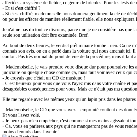
affectées au système de fichier, ce genre de bricoles. Pour les tests d
- Et si c'est chiffré ?
- Si c'est chiffré, mademoiselle nous donnera gentiment la clé de déch
ou pour les effacer de manière réellement fiable, elle nous expliquera 
Je n'aime pas du tout ce discours, parce que je ne considère pas que 
seule son utilisation doit être examinée. Bref.
Au bout de deux heures, le verdict préliminaire tombe : rien. Ca ne m'éto
connais son avis, on en a parlé dans la voiture qui nous amenait ici. Il 
couloir. Pas très normal du point de vue de la procédure, mais il faut a
" Mademoiselle, je vais prendre votre disque dur pour poursuivre les an
judiciaire ou quelque chose comme ça, mais faut voir avec ceux qui co
- Je croyais que c'était un CD de musique !
- C'est heureux pour vous que vous l'ayez mis dans votre chaîne et pas 
désagréables conséquences pour vous. Mais ce n'était pas ma question
Elle me regarde avec les mêmes yeux qu'un lapin pris dans les phares d
" Mademoiselle, le CD que vous avez... emprunté contient des données 
Et vous l'avez volé.
- Je peux pas m'en empêcher, c'est comme si mes mains agissaient toute
- Ca, vous en parlerez aux psys qui ne manqueront pas de vous rendre 
moins d'ennuis dans l'avenir."