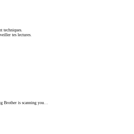
nt techniques.
eiller tes lectures.
 Big Brother is scanning you…