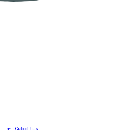
 autres
›
Grabouillages