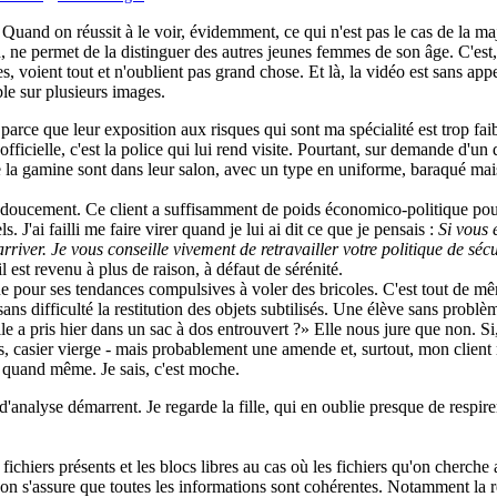
r. Quand on réussit à le voir, évidemment, ce qui n'est pas le cas de la m
, ne permet de la distinguer des autres jeunes femmes de son âge. C'est,
voient tout et n'oublient pas grand chose. Et là, la vidéo est sans appe
le sur plusieurs images.
parce que leur exposition aux risques qui sont ma spécialité est trop faibl
icielle, c'est la police qui lui rend visite. Pourtant, sur demande d'un 
la gamine sont dans leur salon, avec un type en uniforme, baraqué mais g
ller doucement. Ce client a suffisamment de poids économico-politique po
'ai failli me faire virer quand je lui ai dit ce que je pensais :
Si vous 
rriver. Je vous conseille vivement de retravailler votre politique de sé
il est revenu à plus de raison, à défaut de sérénité.
ue pour ses tendances compulsives à voler des bricoles. C'est tout de 
 sans difficulté la restitution des objets subtilisés. Une élève sans probl
le a pris hier dans un sac à dos entrouvert ?
Elle nous jure que non. Si,
ans, casier vierge - mais probablement une amende et, surtout, mon clien
à quand même. Je sais, c'est moche.
'analyse démarrent. Je regarde la fille, qui en oublie presque de respire
fichiers présents et les blocs libres au cas où les fichiers qu'on cherch
, on s'assure que toutes les informations sont cohérentes. Notamment la r