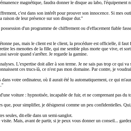
e rémanence magnétique, faudra donner le disque au labo, l'équipement n'
iffrement, c'est dans son intérêt pour prouver son innocence. Si mes out
la raison de leur présence sur son disque dur."
la possession d'un programme de chiffrement ou d'effacement fiable fasse
nne pas, mais le client est le client, la procédure est officielle, il faut 
retire les menottes de la fille, qui me semble plus morte que vive, et sort
ussi savoir quand s'arrêter. Je regarde la gamine.
alyses. L'expertise doit aller à son terme. Je ne sais pas trop ce qui va
nnaissent ces trucs-là, ce n'est pas mon domaine. Par contre, je voudrai
dans votre ordinateur, où il aurait été lu automatiquement, ce qui m'aur
."
'une voiture : hypnotisée, incapable de fuir, et ne comprenant pas du tou
que, pour simplifier, je désignerai comme un peu confidentielles. Qui, 
s seules, dit-elle dans un semi-sanglot.
visite. Mais, avant de partir, si je peux vous donner un conseil... ga