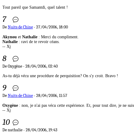
Tout pareil que Samantdi, quel talent !
7
De
Nuits de Chine
- 27/04/2006, 18:00
Akynou
et
Nathalie
: Merci du compliment.
Nathalie
: ravi de te revoir céans.
-- Xj
8
De Oxygène - 28/04/2006, 02:40
As-tu déjà vécu une procédure de perquisition? On s'y croit. Bravo !
9
De
Nuits de Chine
- 28/04/2006, 11:57
Oxygène
: non, je n'ai pas vécu cette expérience. Et, pour tout dire, je ne sui
-- Xj
10
De nathalie - 28/04/2006, 19:43