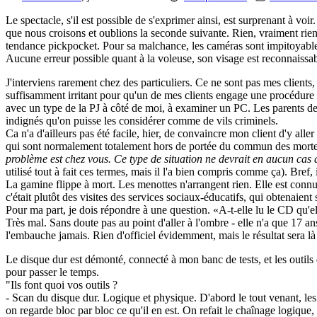
Le spectacle, s'il est possible de s'exprimer ainsi, est surprenant à voi
que nous croisons et oublions la seconde suivante. Rien, vraiment rien
tendance pickpocket. Pour sa malchance, les caméras sont impitoyables, 
Aucune erreur possible quant à la voleuse, son visage est reconnaissab
J'interviens rarement chez des particuliers. Ce ne sont pas mes clients, 
suffisamment irritant pour qu'un de mes clients engage une procédure off
avec un type de la PJ à côté de moi, à examiner un PC. Les parents de 
indignés qu'on puisse les considérer comme de vils criminels.
Ca n'a d'ailleurs pas été facile, hier, de convaincre mon client d'y a
qui sont normalement totalement hors de portée du commun des mortels. J
problème est chez vous. Ce type de situation ne devrait en aucun cas a
utilisé tout à fait ces termes, mais il l'a bien compris comme ça). Bref, 
La gamine flippe à mort. Les menottes n'arrangent rien. Elle est conn
c'était plutôt des visites des services sociaux-éducatifs, qui obtenaient
Pour ma part, je dois répondre à une question.
A-t-elle lu le CD qu'el
Très mal. Sans doute pas au point d'aller à l'ombre - elle n'a que 17 
l'embauche jamais. Rien d'officiel évidemment, mais le résultat sera l
Le disque dur est démonté, connecté à mon banc de tests, et les outils d
pour passer le temps.
"Ils font quoi vos outils ?
- Scan du disque dur. Logique et physique. D'abord le tout venant, les 
on regarde bloc par bloc ce qu'il en est. On refait le chaînage logique