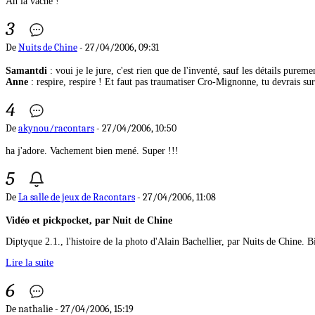
Ah la vache !
3
De
Nuits de Chine
- 27/04/2006, 09:31
Samantdi
: voui je le jure, c'est rien que de l'inventé, sauf les détails pureme
Anne
: respire, respire ! Et faut pas traumatiser Cro-Mignonne, tu devrais surv
4
De
akynou/racontars
- 27/04/2006, 10:50
ha j'adore. Vachement bien mené. Super !!!
5
De
La salle de jeux de Racontars
- 27/04/2006, 11:08
Vidéo et pickpocket, par Nuit de Chine
Diptyque 2.1., l'histoire de la photo d'Alain Bachellier, par Nuits de Chine.
Lire la suite
6
De nathalie - 27/04/2006, 15:19