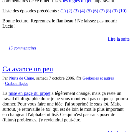
commentaires de ce billet. Lisez
les règles du jeu
auparavant.
Liste des épisodes précédents :
(1)
(2)
(3)
(4)
(5)
(6)
(7)
(8)
(9)
(10)
Bonne lecture. Reprennez le flambeau ! Ne laissez pas mourir
Lucie !
Lire la suite
15 commentaires
Ca avance un peu
Par
Nuits de Chine
,
samedi 7 octobre 2006.
Geekeries et autres
›
Grabouillages
La
mise en page du projet
a légèrement changé, mais ça reste un
travail d'infographie donc je ne vous montrerai pas ce que ça pourra
donner. Pour vous faire une idée, j'ai supprimé le
sans toi
. Mais,
surtout, je retravaille le
toi
, qui est de loin le mot le plus important,
en changeant l'alphabet utilisé. Ce qui n'est pas sans poser de
(futurs) problèmes, j'y reviendrai peut-être.