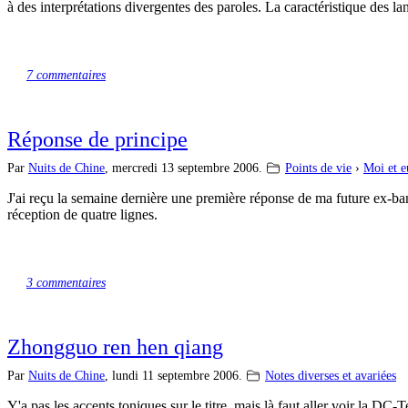
à des interprétations divergentes des paroles. La caractéristique des l
7 commentaires
Réponse de principe
Par
Nuits de Chine
,
mercredi 13 septembre 2006.
Points de vie
›
Moi et e
J'ai reçu la semaine dernière une première réponse de ma future ex-banq
réception de quatre lignes.
3 commentaires
Zhongguo ren hen qiang
Par
Nuits de Chine
,
lundi 11 septembre 2006.
Notes diverses et avariées
Y'a pas les accents toniques sur le titre, mais là faut aller voir la DC-