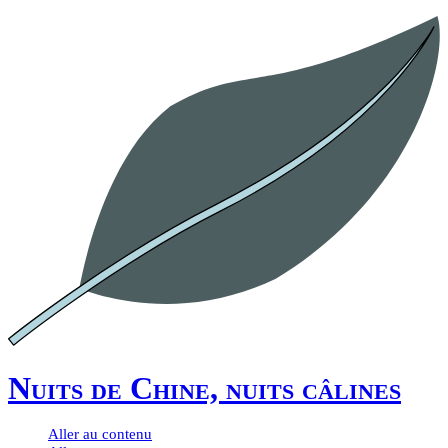
Nuits de Chine, nuits câlines
Aller au contenu