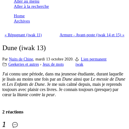
Aller au menu
Aller à la recherche
Home
Archives
« Répugnant (iwak 11)
Armure - Avant-poste (iwak 14 et 15) »
Dune (iwak 13)
Par
Nuits de Chine
,
mardi 13 octobre 2020.
Lien permanent
Geekeries et autres
›
Jeux de mots
iwak
J'ai connu une période, dans ma jeunesse étudiante, durant laquelle
je lisais au moins une fois par an
Dune
ainsi que
Le messie de Dune
et
Les Enfants de Dune
. Je me suis calmé depuis, mais je reprends
toujours avec plaisir ces livres. Je connais toujours (presque) par
cœur la
litanie contre la peur
.
2 réactions
1