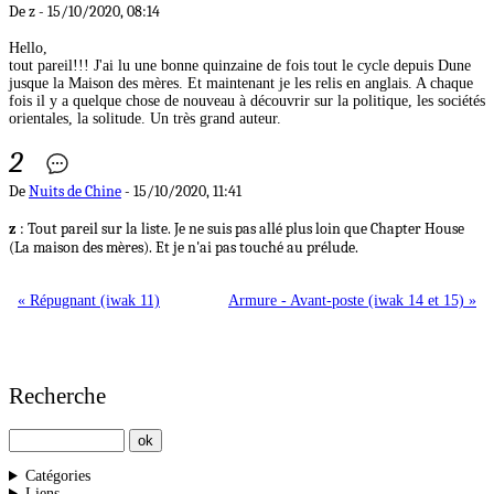
De z - 15/10/2020, 08:14
Hello,
tout pareil!!! J'ai lu une bonne quinzaine de fois tout le cycle depuis Dune
jusque la Maison des mères. Et maintenant je les relis en anglais. A chaque
fois il y a quelque chose de nouveau à découvrir sur la politique, les sociétés
orientales, la solitude. Un très grand auteur.
2
De
Nuits de Chine
- 15/10/2020, 11:41
z
: Tout pareil sur la liste. Je ne suis pas allé plus loin que Chapter House
(La maison des mères). Et je n'ai pas touché au prélude.
« Répugnant (iwak 11)
Armure - Avant-poste (iwak 14 et 15) »
Recherche
Catégories
Liens