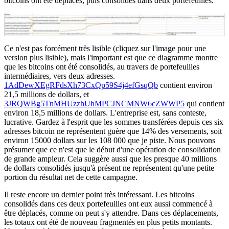
bitcoins ont été déplacés, puis consolidés dans deux portefeuilles.
Ce n'est pas forcément très lisible (cliquez sur l'image pour une
version plus lisible), mais l'important est que ce diagramme montre
que les bitcoins ont été consolidés, au travers de portefeuilles
intermédiaires, vers deux adresses.
1AdDewXEgRFdsXh73CxQp59S4j4efGsqQb
contient environ
21,5 millions de dollars, et
3JRQWBg5TnMHUzzhUhMPCJNCMNW6cZWWP5
qui contient
environ 18,5 millions de dollars. L'entreprise est, sans conteste,
lucrative. Gardez à l'esprit que les sommes transférées depuis ces six
adresses bitcoin ne représentent guère que 14% des versements, soit
environ 15000 dollars sur les 108 000 que je piste. Nous pouvons
présumer que ce n'est que le début d'une opération de consolidation
de grande ampleur. Cela suggère aussi que les presque 40 millions
de dollars consolidés jusqu'à présent ne représentent qu'une petite
portion du résultat net de cette campagne.
Il reste encore un dernier point très intéressant. Les bitcoins
consolidés dans ces deux portefeuilles ont eux aussi commencé à
être déplacés, comme on peut s'y attendre. Dans ces déplacements,
les totaux ont été de nouveau fragmentés en plus petits montants.