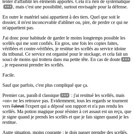
tenter d'affaiblir les éléments apportés. Cela n'a rien de systématique
, mais c'est une possibilité, surtout envisagée pour la défense.
En outre le matériel saisi appartient à des tiers. Quel que soit le
dossier, il m'est inconcevable d'abîmer ou, pire, de perdre ce qui ne
m'appartient pas.
J'ai donc pour habitude de garder le moins longtemps possible les
scellés qui me sont confiés. En gros, une fois les copies faites,
vérifiées et contre-vérifiées, je restitue les scellés au service idoine
du tribunal. Ce service est organisé pour le stockage, et cela fait un
souci de moins qui trottera dans ma petite tête. En cas de doute
, je repasserai prendre les scellés.
Facile.
Sauf que parfois, c'est plus compliqué que ça.
Premier cas, paraît-il classique
: j'ai restitué les scellés, mais
on
ne les retrouve pas. Evidemment, tous les regards se tournent
vers
l'abruti
l'expert qui a déposé son rapport et n'a pas rendu les
scellés. Ma potion magique pour résister à cet assaut est un reçu, que
je signe quand je prends les scellés et que je fais signer quand je les
restitue.
Autre situation, moins courante : je dois passer prendre des scellés,