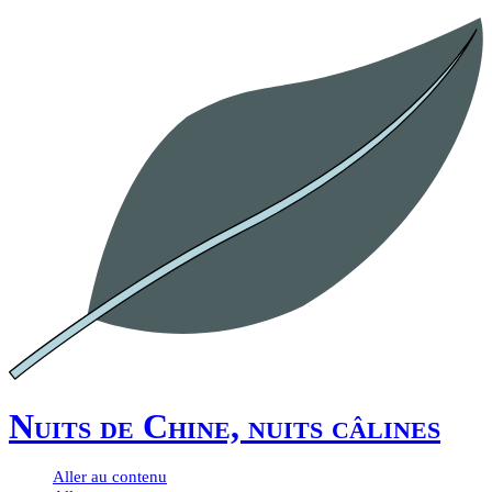
Nuits de Chine, nuits câlines
Aller au contenu