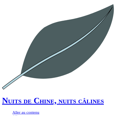
Nuits de Chine, nuits câlines
Aller au contenu