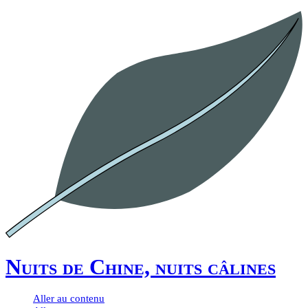
Nuits de Chine, nuits câlines
Aller au contenu