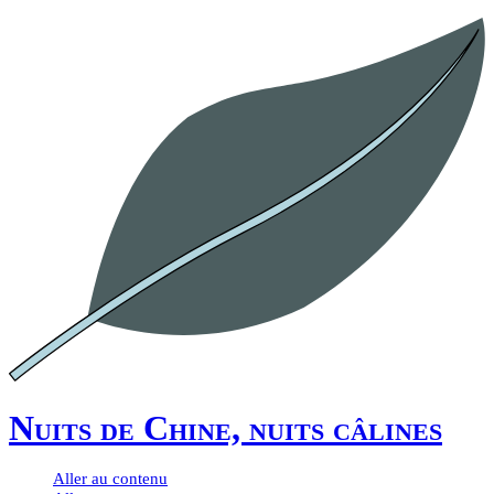
Nuits de Chine, nuits câlines
Aller au contenu