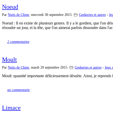
Noeud
Par
Nuits de Chine
,
mercredi 30 septembre 2015.
Geekeries et autres
›
Je
Noeud : Il en existe de plusieurs genres. Il y a le gordien, que l'on dé
résoudre un jour, et la tête, que l'on aimerai parfois dissoudre dans l'ac
2 commentaires
Moult
Par
Nuits de Chine
,
mardi 29 septembre 2015.
Geekeries et autres
›
Jeux 
Moult :quantité importante délicieusement désuète. Ainsi, je reprend
un commentaire
Limace