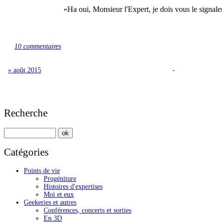
Ha oui, Monsieur l'Expert, je dois vous le signaler.
10 commentaires
« août 2015
-
Recherche
Catégories
Points de vie
Progéniture
Histoires d'expertises
Moi et eux
Geekeries et autres
Conférences, concerts et sorties
En 3D