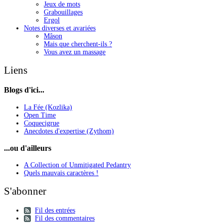
Jeux de mots
Grabouillages
Ergol
Notes diverses et avariées
Mâson
Mais que cherchent-ils ?
Vous avez un massage
Liens
Blogs d'ici...
La Fée (Kozlika)
Open Time
Coquecigrue
Anecdotes d'expertise (Zythom)
...ou d'ailleurs
A Collection of Unmitigated Pedantry
Quels mauvais caractères !
S'abonner
Fil des entrées
Fil des commentaires