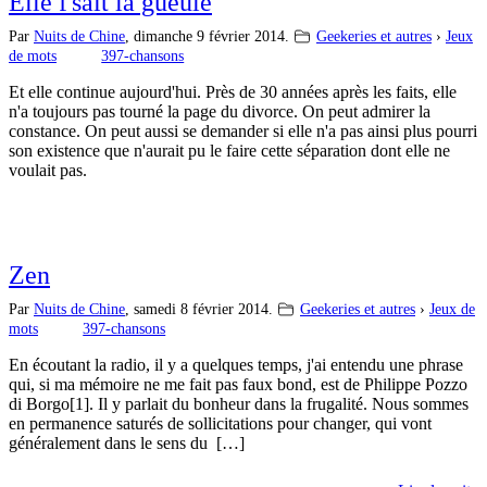
Elle f'sait la gueule
Par
Nuits de Chine
,
dimanche 9 février 2014.
Geekeries et autres
›
Jeux
de mots
397-chansons
Et elle continue aujourd'hui. Près de 30 années après les faits, elle
n'a toujours pas tourné la page du divorce. On peut admirer la
constance. On peut aussi se demander si elle n'a pas ainsi plus pourri
son existence que n'aurait pu le faire cette séparation dont elle ne
voulait pas.
Zen
Par
Nuits de Chine
,
samedi 8 février 2014.
Geekeries et autres
›
Jeux de
mots
397-chansons
En écoutant la radio, il y a quelques temps, j'ai entendu une phrase
qui, si ma mémoire ne me fait pas faux bond, est de Philippe Pozzo
di Borgo[1]. Il y parlait du bonheur dans la frugalité. Nous sommes
en permanence saturés de sollicitations pour changer, qui vont
généralement dans le sens du […]