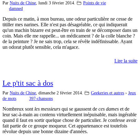
Par
Nuits de Chine
,
lundi 3 février 2014.
Points de vie
damned
Depuis ce matin, à mon bureau, une odeur particulière ne cesse de
titiller mes narines. Elle n'est pas désagréable, ce qui indiquerait
qu'un machin bizarre est peut-être en train de se décomposer dans un
coin. Mais elle me rappelle... un médicament ? de la colle blanche ?
de la peinture ? Je ne sais trop, cela se révèle indéfinissable. Ayant
un odorat plutôt sensible, cela m'agace.
Lire la suite
Le p'tit sac à dos
Par
Nuits de Chine
,
dimanche 2 février 2014.
Geekeries et autres
›
Jeux
de mots
397-chansons
Nombreux sont
les messieurs
qui se gaussent de
ces dames
et de
leur sac-à-main au contenu virtuellement inépuisable, mais ingérable
quand il faut en sortir quelque chose de particulier. Je confesse avoir
fait partie de ce groupe moqueur. Cet appartenance est toutefois
révolue depuis une bonne dizaine d'années.