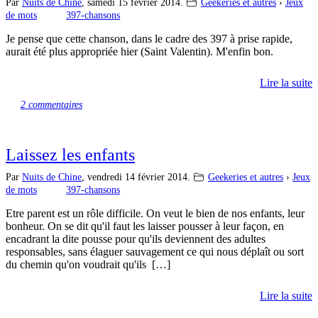
Par
Nuits de Chine
,
samedi 15 février 2014.
Geekeries et autres
›
Jeux
de mots
397-chansons
Je pense que cette chanson, dans le cadre des 397 à prise rapide,
aurait été plus appropriée hier (Saint Valentin). M'enfin bon.
Lire la suite
2 commentaires
Laissez les enfants
Par
Nuits de Chine
,
vendredi 14 février 2014.
Geekeries et autres
›
Jeux
de mots
397-chansons
Etre parent est un rôle difficile. On veut le bien de nos enfants, leur
bonheur. On se dit qu'il faut les laisser pousser à leur façon, en
encadrant la dite pousse pour qu'ils deviennent des adultes
responsables, sans élaguer sauvagement ce qui nous déplaît ou sort
du chemin qu'on voudrait qu'ils […]
Lire la suite