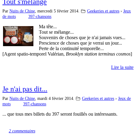
Tout s'mélange
Par
Nuits de Chine
,
mercredi 5 février 2014.
Geekeries et autres
›
Jeux
de mots
397-chansons
Ma tête...
Tout se mélange...
Souvenirs de choses que je n'ai jamais vues...
Prescience de choses que je verrai un jour...
Perte de la continuité temporelle...
[Agent spatio-temporel Valérian,
Brooklyn station terminus cosmos
]
Lire la suite
Je n'ai pas dit...
Par
Nuits de Chine
,
mardi 4 février 2014.
Geekeries et autres
›
Jeux de
mots
397-chansons
... que tous mes billets du 397 seront fouillés ou intéressants.
2 commentaires