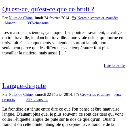
Qu'est-ce, qu'est-ce que ce bruit ?
Par
Nuits de Chine
,
lundi 24 février 2014.
Notes diverses et avariées
›
Mâson
397-chansons
Les maisons anciennes, ça craque. Les poutres travaillent, la volige
du toit travaille, le plancher travaille... une vraie usine, qui tourne en
trois-huit. Ces craquements s'entendent surtout la nuit, non
seulement parce que les différences de température font plus
travailler la matière, mais aussi […]
Lire la suite
Langue-de-pute
Par
Nuits de Chine
,
samedi 22 février 2014.
Geekeries et autres
›
Jeux
de mots
397-chansons
La frontière est ténue entre dire ce que l'on pense et être mauvaise
langue. D'autant plus que, le plus souvent, ce sont des tiers qui vont
coller l'étiquette langue-de-pute sur le dos de quelqu'un. Quand
franchit-on cette limite intangible qui sépare l'avis tranché de la