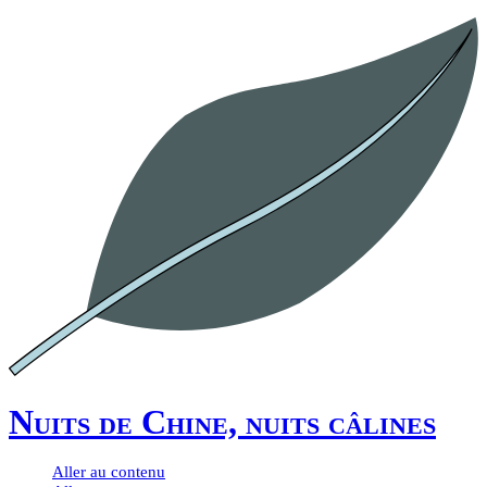
Nuits de Chine, nuits câlines
Aller au contenu