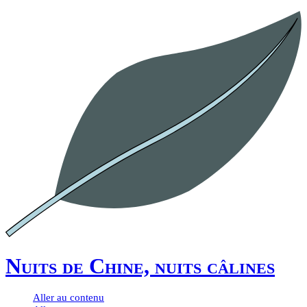
Nuits de Chine, nuits câlines
Aller au contenu