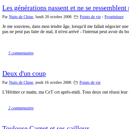
Les générations passent et ne se ressemblent 
Par
Nuits de Chine
,
lundi 20 octobre 2008.
Points de vie
›
Progéniture
Je me souviens, dans mon tendre âge, lorsqu'il me fallait négocier un
pas ne peut pas faire de mal, il m'est arrivé - l'internat peut avoir du 
5 commentaires
Deux d'un coup
Par
Nuits de Chine
,
jeudi 16 octobre 2008.
Points de vie
L'Héritier ce matin, ma CeT cet après-midi. Tous deux ont réussi leu
2 commentaires
Toulouse Carnet et ses cailloux