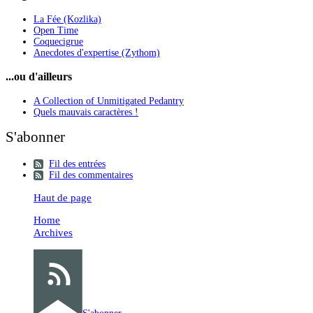
La Fée (Kozlika)
Open Time
Coquecigrue
Anecdotes d'expertise (Zythom)
...ou d'ailleurs
A Collection of Unmitigated Pedantry
Quels mauvais caractères !
S'abonner
Fil des entrées
Fil des commentaires
Haut de page
Home
Archives