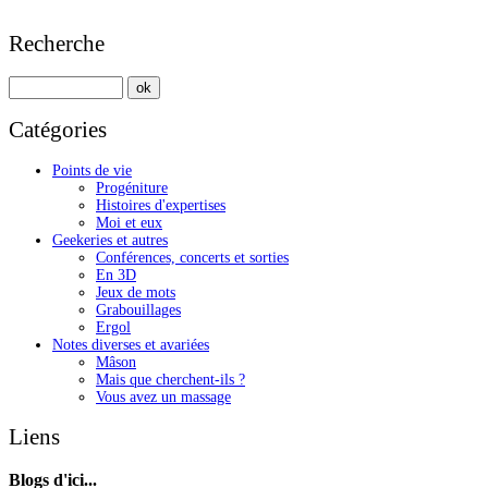
Recherche
Catégories
Points de vie
Progéniture
Histoires d'expertises
Moi et eux
Geekeries et autres
Conférences, concerts et sorties
En 3D
Jeux de mots
Grabouillages
Ergol
Notes diverses et avariées
Mâson
Mais que cherchent-ils ?
Vous avez un massage
Liens
Blogs d'ici...