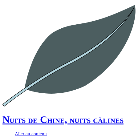
Nuits de Chine, nuits câlines
Aller au contenu