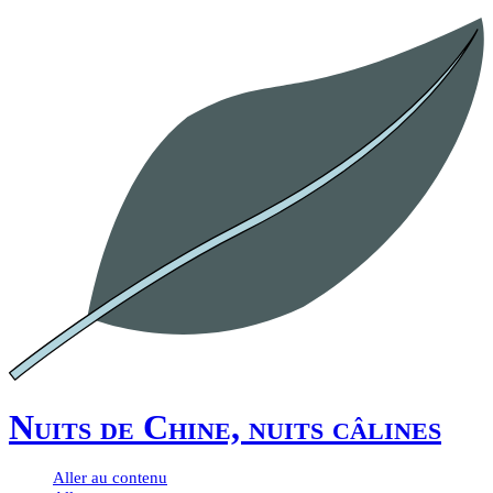
Nuits de Chine, nuits câlines
Aller au contenu