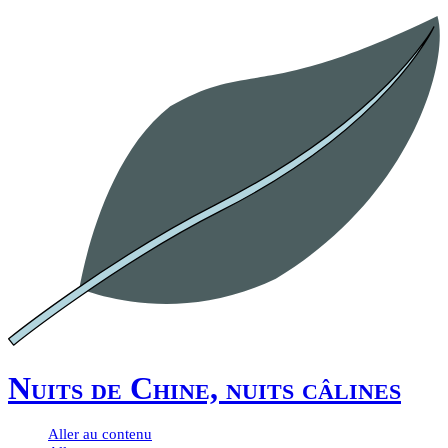
Nuits de Chine, nuits câlines
Aller au contenu