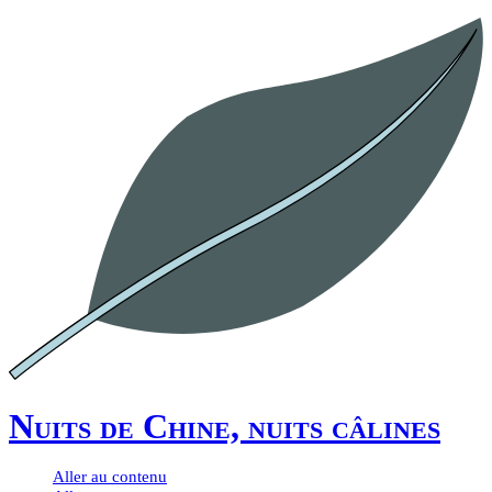
Nuits de Chine, nuits câlines
Aller au contenu